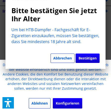
Shop Service
Bitte bestätigen Sie jetzt
Informationen
Ihr Alter
* Alle Preise inkl. gesetzl. Mehrwertsteuer zzgl.
Versandkosten
Um bei HTB-Dampfer - Fachgeschäft für E-
Cookie-Einstellungen
Jugendschutz
Kontakt
Zigaretten einzukaufen, müssen Sie bestätigen,
dass Sie mindestens 18 Jahre alt sind.
Versand und Zahlungsbedingungen
Widerrufsrecht
Datenschutz
AGB
Impressum
Realisiert mit Shopware
Abbrechen
Bestätigen
Diese Website benutzt Cookies, die für den technischen Betrieb
der Website erforderlich sind und stets gesetzt werden.
Andere Cookies, die den Komfort bei Benutzung dieser Website
erhöhen, der Direktwerbung dienen oder die Interaktion mit
anderen Websites und sozialen Netzwerken vereinfachen
sollen, werden nur mit Ihrer Zustimmung gesetzt.
Ablehnen
Konfigurieren