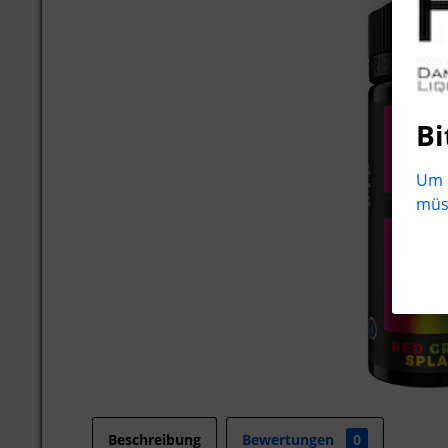
Bi
Um b
müss
Beschreibung
Bewertungen
0