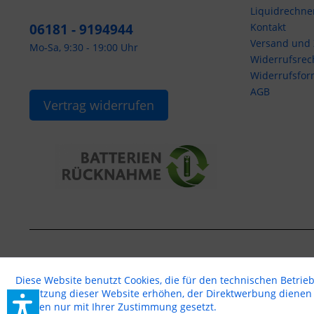
Liquidrechne
06181 - 9194944
Kontakt
Versand und
Mo-Sa, 9:30 - 19:00 Uhr
Widerrufsrec
Widerrufsfor
AGB
Vertrag widerrufen
Diese Website benutzt Cookies, die für den technischen Betrieb
Benutzung dieser Website erhöhen, der Direktwerbung dienen o
werden nur mit Ihrer Zustimmung gesetzt.