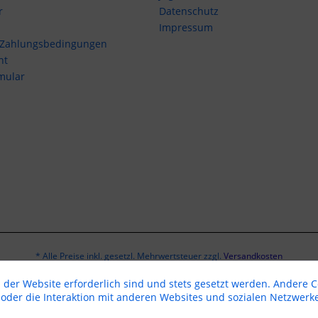
r
Datenschutz
Impressum
 Zahlungsbedingungen
ht
mular
* Alle Preise inkl. gesetzl. Mehrwertsteuer zzgl.
Versandkosten
 der Website erforderlich sind und stets gesetzt werden. Andere C
Erstellt mit Liebe ❤
der die Interaktion mit anderen Websites und sozialen Netzwerke