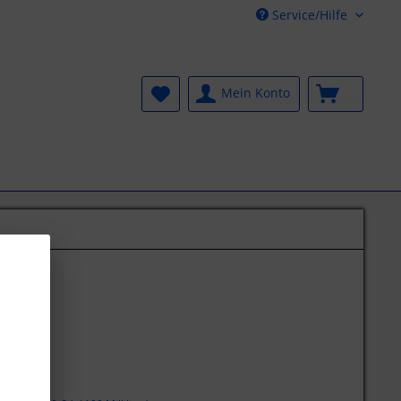
Service/Hilfe
Mein Konto
€ *