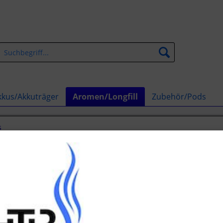
kkus/Akkuträger
Aromen/Longfill
Zubehör/Pods
s
Splash Aroma
14,50 