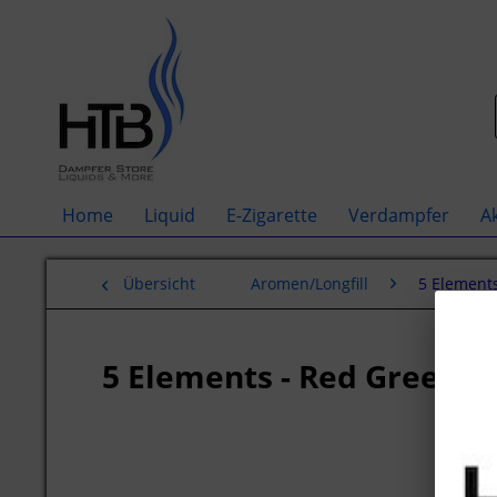
Home
Liquid
E-Zigarette
Verdampfer
A
Übersicht
Aromen/Longfill
5 Element
5 Elements - Red Green 