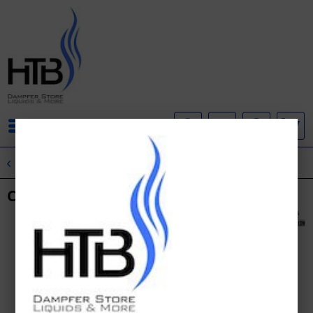
Menü
Übersicht
DampfLion
Checkmate - White Rook Aroma