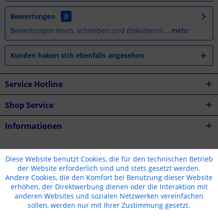
Bewertungen
0
Bewertungen lesen, schreiben und diskutieren...
mehr
Kunden haben sich ebenfalls angesehen
Service Hotline
Shop Service
Informationen
* Alle Preise inkl. gesetzl. Mehrwertsteuer zzgl.
Versandkosten
Diese Website benutzt Cookies, die für den technischen Betrieb
der Website erforderlich sind und stets gesetzt werden.
Cookie-Einstellungen
Jugendschutz
Kontakt
Andere Cookies, die den Komfort bei Benutzung dieser Website
erhöhen, der Direktwerbung dienen oder die Interaktion mit
Versand und Zahlungsbedingungen
Widerrufsrecht
anderen Websites und sozialen Netzwerken vereinfachen
Datenschutz
AGB
Impressum
sollen, werden nur mit Ihrer Zustimmung gesetzt.
Erstellt mit Liebe ❤