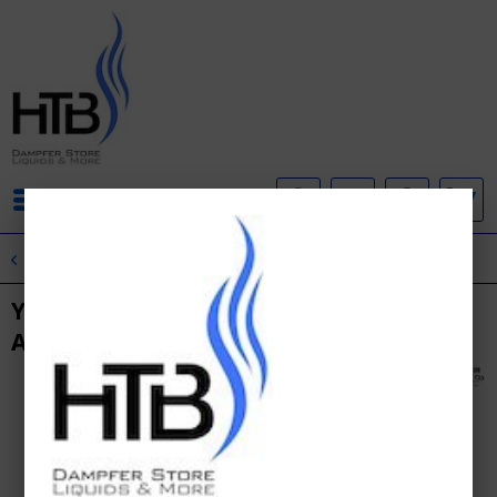
Menü
Übersicht
Yeti
Yeti - Overdosed Mango Woodruff Ice
Aroma