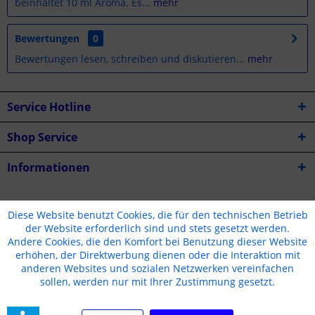
beinhaltet 10 ml Aroma. Es...
mehr
Bewertungen
0
Bewertungen lesen, schreiben und diskutieren...
mehr
Service Hotline
Shop Service
Informationen
* Alle Preise inkl. gesetzl. Mehrwertsteuer zzgl.
Versandkosten
Diese Website benutzt Cookies, die für den technischen Betrieb
der Website erforderlich sind und stets gesetzt werden.
Cookie-Einstellungen
Jugendschutz
Kontakt
Andere Cookies, die den Komfort bei Benutzung dieser Website
erhöhen, der Direktwerbung dienen oder die Interaktion mit
Versand und Zahlungsbedingungen
Widerrufsrecht
anderen Websites und sozialen Netzwerken vereinfachen
Datenschutz
AGB
Impressum
sollen, werden nur mit Ihrer Zustimmung gesetzt.
Realisiert mit Shopware