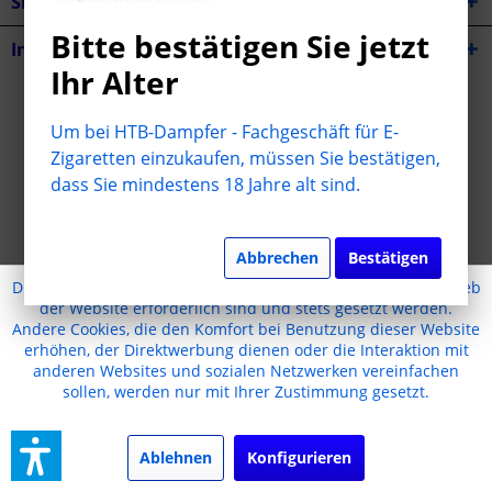
Shop Service
Bitte bestätigen Sie jetzt
Informationen
Ihr Alter
* Alle Preise inkl. gesetzl. Mehrwertsteuer zzgl.
Versandkosten
Um bei HTB-Dampfer - Fachgeschäft für E-
Cookie-Einstellungen
Jugendschutz
Kontakt
Zigaretten einzukaufen, müssen Sie bestätigen,
dass Sie mindestens 18 Jahre alt sind.
Versand und Zahlungsbedingungen
Widerrufsrecht
Datenschutz
AGB
Impressum
Realisiert mit Shopware
Abbrechen
Bestätigen
Diese Website benutzt Cookies, die für den technischen Betrieb
der Website erforderlich sind und stets gesetzt werden.
Andere Cookies, die den Komfort bei Benutzung dieser Website
erhöhen, der Direktwerbung dienen oder die Interaktion mit
anderen Websites und sozialen Netzwerken vereinfachen
sollen, werden nur mit Ihrer Zustimmung gesetzt.
Ablehnen
Konfigurieren