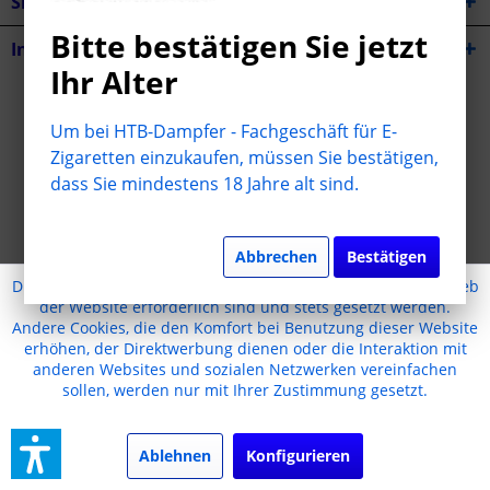
Shop Service
Bitte bestätigen Sie jetzt
Informationen
Ihr Alter
* Alle Preise inkl. gesetzl. Mehrwertsteuer zzgl.
Versandkosten
Um bei HTB-Dampfer - Fachgeschäft für E-
Cookie-Einstellungen
Jugendschutz
Kontakt
Zigaretten einzukaufen, müssen Sie bestätigen,
dass Sie mindestens 18 Jahre alt sind.
Versand und Zahlungsbedingungen
Widerrufsrecht
Datenschutz
AGB
Impressum
Erstellt mit Liebe ❤
Abbrechen
Bestätigen
Diese Website benutzt Cookies, die für den technischen Betrieb
der Website erforderlich sind und stets gesetzt werden.
Andere Cookies, die den Komfort bei Benutzung dieser Website
erhöhen, der Direktwerbung dienen oder die Interaktion mit
anderen Websites und sozialen Netzwerken vereinfachen
sollen, werden nur mit Ihrer Zustimmung gesetzt.
Ablehnen
Konfigurieren