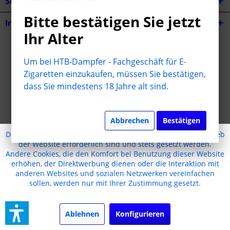
Shop Service
Bitte bestätigen Sie jetzt
Informationen
Ihr Alter
* Alle Preise inkl. gesetzl. Mehrwertsteuer zzgl.
Versandkosten
Um bei HTB-Dampfer - Fachgeschäft für E-
Cookie-Einstellungen
Jugendschutz
Kontakt
Zigaretten einzukaufen, müssen Sie bestätigen,
dass Sie mindestens 18 Jahre alt sind.
Versand und Zahlungsbedingungen
Widerrufsrecht
Datenschutz
AGB
Impressum
Realisiert mit Shopware
Abbrechen
Bestätigen
Diese Website benutzt Cookies, die für den technischen Betrieb
der Website erforderlich sind und stets gesetzt werden.
Andere Cookies, die den Komfort bei Benutzung dieser Website
erhöhen, der Direktwerbung dienen oder die Interaktion mit
anderen Websites und sozialen Netzwerken vereinfachen
sollen, werden nur mit Ihrer Zustimmung gesetzt.
Ablehnen
Konfigurieren