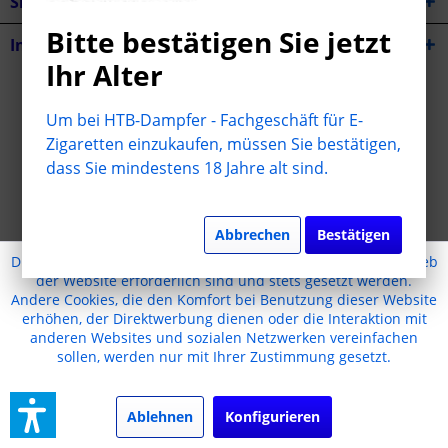
Shop Service
Bitte bestätigen Sie jetzt
Informationen
Ihr Alter
* Alle Preise inkl. gesetzl. Mehrwertsteuer zzgl.
Versandkosten
Um bei HTB-Dampfer - Fachgeschäft für E-
Cookie-Einstellungen
Jugendschutz
Kontakt
Zigaretten einzukaufen, müssen Sie bestätigen,
dass Sie mindestens 18 Jahre alt sind.
Versand und Zahlungsbedingungen
Widerrufsrecht
Datenschutz
AGB
Impressum
Realisiert mit Shopware
Abbrechen
Bestätigen
Diese Website benutzt Cookies, die für den technischen Betrieb
der Website erforderlich sind und stets gesetzt werden.
Andere Cookies, die den Komfort bei Benutzung dieser Website
erhöhen, der Direktwerbung dienen oder die Interaktion mit
anderen Websites und sozialen Netzwerken vereinfachen
sollen, werden nur mit Ihrer Zustimmung gesetzt.
Ablehnen
Konfigurieren