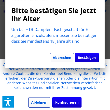
Shop Service
Bitte bestätigen Sie jetzt
Informationen
Ihr Alter
* Alle Preise inkl. gesetzl. Mehrwertsteuer zzgl.
Versandkosten
Um bei HTB-Dampfer - Fachgeschäft für E-
Cookie-Einstellungen
Jugendschutz
Kontakt
Zigaretten einzukaufen, müssen Sie bestätigen,
dass Sie mindestens 18 Jahre alt sind.
Versand und Zahlungsbedingungen
Widerrufsrecht
Datenschutz
AGB
Impressum
Realisiert mit Shopware
Abbrechen
Bestätigen
Diese Website benutzt Cookies, die für den technischen Betrieb
der Website erforderlich sind und stets gesetzt werden.
Andere Cookies, die den Komfort bei Benutzung dieser Website
erhöhen, der Direktwerbung dienen oder die Interaktion mit
anderen Websites und sozialen Netzwerken vereinfachen
sollen, werden nur mit Ihrer Zustimmung gesetzt.
Ablehnen
Konfigurieren