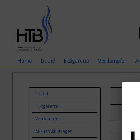
Home
Liquid
E-Zigarette
Verdampfer
A
Liquid
E-Zigarette
Verdampfer
Akkus/Akkuträger