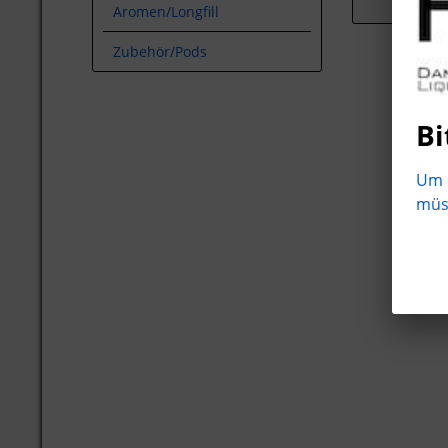
Aromen/Longfill
Zubehör/Pods
Bi
Um b
müss