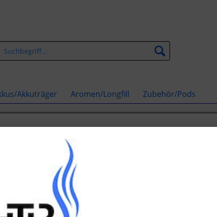
kkus/Akkuträger
Aromen/Longfill
Zubehör/Pods