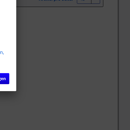
n,
gen