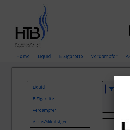
Home
Liquid
E-Zigarette
Verdampfer
A
Liquid
Filter
E-Zigarette
Verdampfer
Akkus/Akkuträger