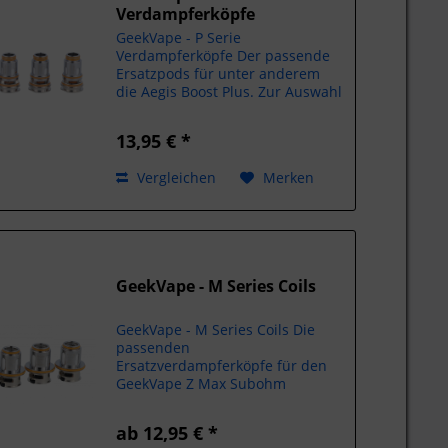
Verdampferköpfe
GeekVape - P Serie
Verdampferköpfe Der passende
Ersatzpods für unter anderem
die Aegis Boost Plus. Zur Auswahl
stehen: 0,15 Ohm 70 - 85 Watt 0,2
Ohm 60 - 70 Watt 0,4 Ohm 50 - 60
13,95 € *
Watt 0,5 Ohm 40 - 50 Watt Inhalt:
5x Ersatzpods Hersteller...
Vergleichen
Merken
GeekVape - M Series Coils
GeekVape - M Series Coils Die
passenden
Ersatzverdampferköpfe für den
GeekVape Z Max Subohm
Verdampfer. Leistungsbereiche
0,14 Ohm 60 - 80 Watt 0,3 Ohm
ab 12,95 € *
Dual 55 - 65 Watt 0,2 Ohm Triple