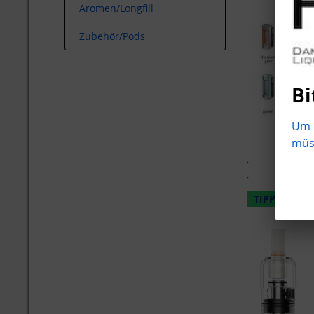
Aromen/Longfill
Zubehör/Pods
Bi
Um b
müss
TIPP!