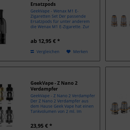
Ersatzpods
GeekVape - Wenax M1 E-
Zigaretten Set Der passende
Ersatzpods für unter anderem
die Wenax M1 E-Zigarette. Zur
Auswahl stehen: 0,8 Ohm 0,8
Ohm mit Filter 1,2 Ohm 1,2 Ohm
ab 12,95 € *
mit Filter Inhalt, entweder: 4x
Ersatzpods ohne Filter 3x
Vergleichen
Merken
Ersatzpods...
GeekVape - Z Nano 2
Verdampfer
GeekVape - Z Nano 2 Verdampfer
Der Z Nano 2 Verdampfer aus
dem Hause Geek Vape hat einen
Tankvolumen von 2 ml. Im
Lieferumfang befindet sich ein
Ersatzglas mit 3,5 ml
23,95 € *
Tankvolumen. Außerdem besitzt