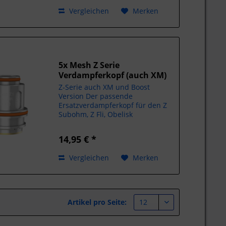
70 - 85 Watt 0,15 Ohm Quad 85 -
Vergleichen
Merken
100 Watt 0,15 Ohm 80...
5x Mesh Z Serie
Verdampferkopf (auch XM)
Z-Serie auch XM und Boost
Version Der passende
Ersatzverdampferkopf für den Z
Subohm, Z Fli, Obelisk
Leistungsbereich: - Mesh Z1 0,4
Ohm 50 - 60 Watt - Mesh Z2 0,2
14,95 € *
Ohm 70 - 80 Watt - Mesh Z 0,25
Ohm 45 - 57 Watt - Mesh Z 0,15
Vergleichen
Merken
Ohm 80 - 90...
Artikel pro Seite: