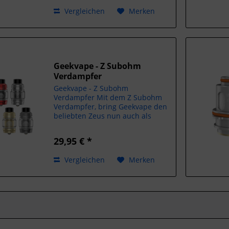
der Verdampfer ein Topfilling
Vergleichen
Merken
System....
Geekvape - Z Subohm
Verdampfer
Geekvape - Z Subohm
Verdampfer Mit dem Z Subohm
Verdampfer, bring Geekvape den
beliebten Zeus nun auch als
Fertigcoiler auf den Markt. Die
Vorzüge des Selbstwicklers,
29,95 € *
vebunden mit fertigen
Verdampferköpfen, ermöglichen
Vergleichen
Merken
einen sehr guten...