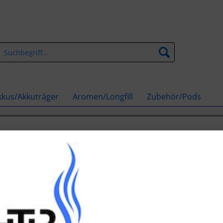
kkus/Akkuträger
Aromen/Longfill
Zubehör/Pods
n