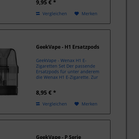
9,95 € *
Ohm - 3 ml (18-25 Watt) 0,8 Ohm -
3 ml (12-18 Watt) Inhalt: je...
Vergleichen
Merken
GeekVape - H1 Ersatzpods
GeekVape - Wenax H1 E-
Zigaretten Set Der passende
Ersatzpods für unter anderem
die Wenax H1 E-Zigarette. Zur
Auswahl stehen: 0,7 Ohm 1,4
Ohm Inhalt: 3x Ersatzpods 2,5ml
8,95 € *
Pods Hersteller Shenzhen
Geekvape Technology Co., Ltd.
Vergleichen
Merken
605, Building...
GeekVape - P Serie