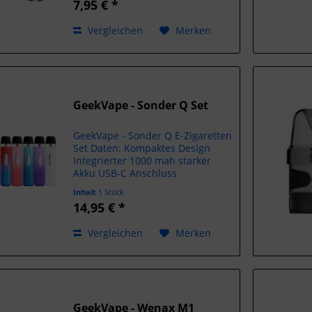
7,95 € *
Ohm Lieferumfang: 2x S
Cartridge mit integrierter 1,2
Vergleichen
Merken
Ohm Pod MTL...
GeekVape - Sonder Q Set
GeekVape - Sonder Q E-Zigaretten
Set Daten: Kompaktes Design
Integrierter 1000 mah starker
Akku USB-C Anschluss
Ausgangsleistung max 20 Watt
Inhalt
1 Stück
Automatische
14,95 € *
Leistungsregulierung Integrierte
Zugautomatik Für das MTL und
Vergleichen
Merken
DL dampfen geeignet...
GeekVape - Wenax M1