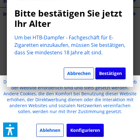
Shop Service
Bitte bestätigen Sie jetzt
Informationen
Ihr Alter
* Alle Preise inkl. gesetzl. Mehrwertsteuer zzgl.
Versandkosten
Um bei HTB-Dampfer - Fachgeschäft für E-
Cookie-Einstellungen
Jugendschutz
Kontakt
Zigaretten einzukaufen, müssen Sie bestätigen,
dass Sie mindestens 18 Jahre alt sind.
Versand und Zahlungsbedingungen
Widerrufsrecht
Datenschutz
AGB
Impressum
Erstellt mit Liebe ❤
Abbrechen
Bestätigen
Diese Website benutzt Cookies, die für den technischen Betrieb
der Website erforderlich sind und stets gesetzt werden.
Andere Cookies, die den Komfort bei Benutzung dieser Website
erhöhen, der Direktwerbung dienen oder die Interaktion mit
anderen Websites und sozialen Netzwerken vereinfachen
sollen, werden nur mit Ihrer Zustimmung gesetzt.
Ablehnen
Konfigurieren