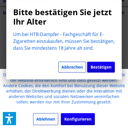
Shop Service
Bitte bestätigen Sie jetzt
Informationen
Ihr Alter
* Alle Preise inkl. gesetzl. Mehrwertsteuer zzgl.
Versandkosten
Um bei HTB-Dampfer - Fachgeschäft für E-
Cookie-Einstellungen
Jugendschutz
Kontakt
Zigaretten einzukaufen, müssen Sie bestätigen,
dass Sie mindestens 18 Jahre alt sind.
Versand und Zahlungsbedingungen
Widerrufsrecht
Datenschutz
AGB
Impressum
Erstellt mit Liebe ❤
Abbrechen
Bestätigen
Diese Website benutzt Cookies, die für den technischen Betrieb
der Website erforderlich sind und stets gesetzt werden.
Andere Cookies, die den Komfort bei Benutzung dieser Website
erhöhen, der Direktwerbung dienen oder die Interaktion mit
anderen Websites und sozialen Netzwerken vereinfachen
sollen, werden nur mit Ihrer Zustimmung gesetzt.
Ablehnen
Konfigurieren