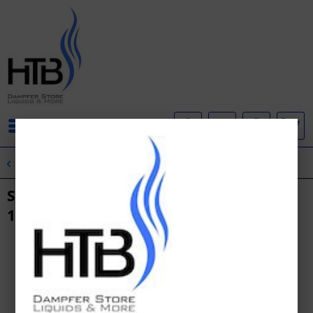
Menü
Übersicht
SC Red Line
SC - Red Line - Cherry Ice Nikotinsalz
10ml