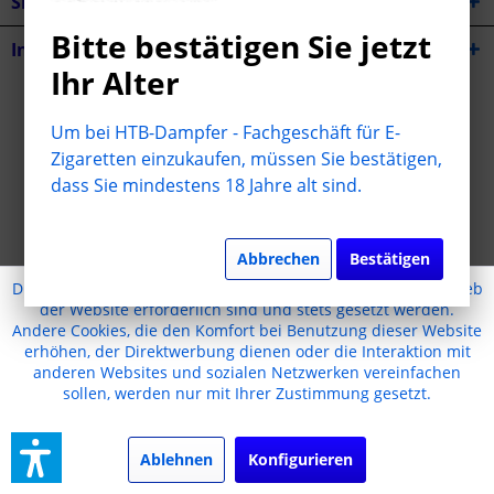
Shop Service
Bitte bestätigen Sie jetzt
Informationen
Ihr Alter
* Alle Preise inkl. gesetzl. Mehrwertsteuer zzgl.
Versandkosten
Um bei HTB-Dampfer - Fachgeschäft für E-
Cookie-Einstellungen
Jugendschutz
Kontakt
Zigaretten einzukaufen, müssen Sie bestätigen,
dass Sie mindestens 18 Jahre alt sind.
Versand und Zahlungsbedingungen
Widerrufsrecht
Datenschutz
AGB
Impressum
Realisiert mit Shopware
Abbrechen
Bestätigen
Diese Website benutzt Cookies, die für den technischen Betrieb
der Website erforderlich sind und stets gesetzt werden.
Andere Cookies, die den Komfort bei Benutzung dieser Website
erhöhen, der Direktwerbung dienen oder die Interaktion mit
anderen Websites und sozialen Netzwerken vereinfachen
sollen, werden nur mit Ihrer Zustimmung gesetzt.
Ablehnen
Konfigurieren