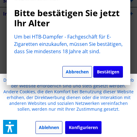
Shop Service
Bitte bestätigen Sie jetzt
Informationen
Ihr Alter
* Alle Preise inkl. gesetzl. Mehrwertsteuer zzgl.
Versandkosten
Um bei HTB-Dampfer - Fachgeschäft für E-
Cookie-Einstellungen
Jugendschutz
Kontakt
Zigaretten einzukaufen, müssen Sie bestätigen,
dass Sie mindestens 18 Jahre alt sind.
Versand und Zahlungsbedingungen
Widerrufsrecht
Datenschutz
AGB
Impressum
Realisiert mit Shopware
Abbrechen
Bestätigen
Diese Website benutzt Cookies, die für den technischen Betrieb
der Website erforderlich sind und stets gesetzt werden.
Andere Cookies, die den Komfort bei Benutzung dieser Website
erhöhen, der Direktwerbung dienen oder die Interaktion mit
anderen Websites und sozialen Netzwerken vereinfachen
sollen, werden nur mit Ihrer Zustimmung gesetzt.
Ablehnen
Konfigurieren