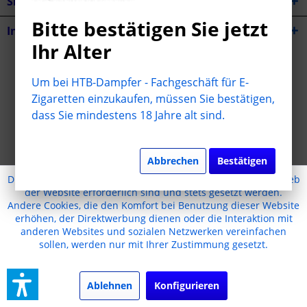
Shop Service
Bitte bestätigen Sie jetzt
Informationen
Ihr Alter
* Alle Preise inkl. gesetzl. Mehrwertsteuer zzgl.
Versandkosten
Um bei HTB-Dampfer - Fachgeschäft für E-
Cookie-Einstellungen
Jugendschutz
Kontakt
Zigaretten einzukaufen, müssen Sie bestätigen,
dass Sie mindestens 18 Jahre alt sind.
Versand und Zahlungsbedingungen
Widerrufsrecht
Datenschutz
AGB
Impressum
Realisiert mit Shopware
Abbrechen
Bestätigen
Diese Website benutzt Cookies, die für den technischen Betrieb
der Website erforderlich sind und stets gesetzt werden.
Andere Cookies, die den Komfort bei Benutzung dieser Website
erhöhen, der Direktwerbung dienen oder die Interaktion mit
anderen Websites und sozialen Netzwerken vereinfachen
sollen, werden nur mit Ihrer Zustimmung gesetzt.
Ablehnen
Konfigurieren