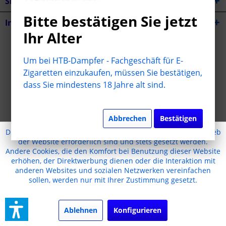
Shop Service
Bitte bestätigen Sie jetzt
Informationen
Ihr Alter
* Alle Preise inkl. gesetzl. Mehrwertsteuer zzgl.
Versandkosten
Um bei HTB-Dampfer - Fachgeschäft für E-
Cookie-Einstellungen
Jugendschutz
Kontakt
Zigaretten einzukaufen, müssen Sie bestätigen,
dass Sie mindestens 18 Jahre alt sind.
Versand und Zahlungsbedingungen
Widerrufsrecht
Datenschutz
AGB
Impressum
Realisiert mit Shopware
Abbrechen
Bestätigen
Diese Website benutzt Cookies, die für den technischen Betrieb
der Website erforderlich sind und stets gesetzt werden.
Andere Cookies, die den Komfort bei Benutzung dieser Website
erhöhen, der Direktwerbung dienen oder die Interaktion mit
anderen Websites und sozialen Netzwerken vereinfachen
sollen, werden nur mit Ihrer Zustimmung gesetzt.
Ablehnen
Konfigurieren