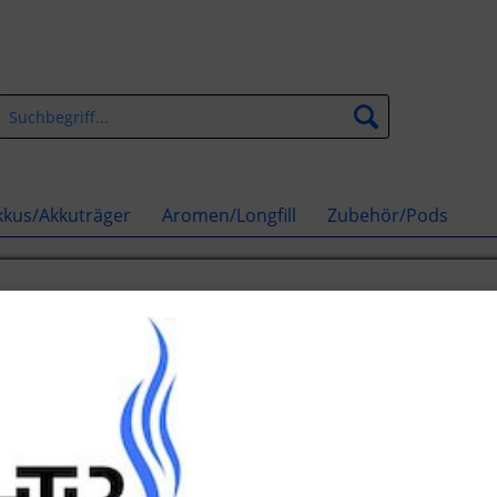
kkus/Akkuträger
Aromen/Longfill
Zubehör/Pods