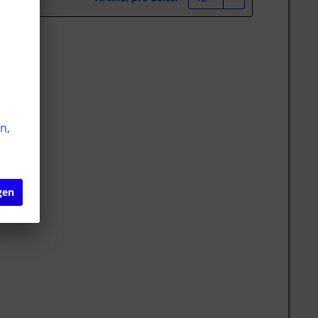
n,
gen