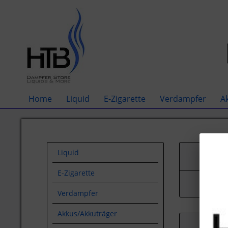
Home
Liquid
E-Zigarette
Verdampfer
A
Liquid
E-Zigarette
Verdampfer
Akkus/Akkuträger