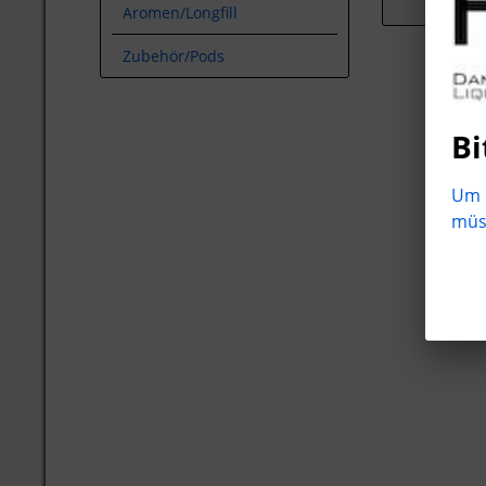
Aromen/Longfill
Zubehör/Pods
Bi
Um b
müss