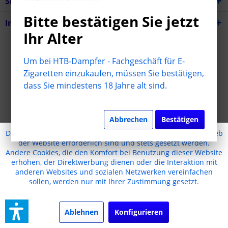
Shop Service
Bitte bestätigen Sie jetzt
Informationen
Ihr Alter
* Alle Preise inkl. gesetzl. Mehrwertsteuer zzgl.
Versandkosten
Um bei HTB-Dampfer - Fachgeschäft für E-
Cookie-Einstellungen
Jugendschutz
Kontakt
Zigaretten einzukaufen, müssen Sie bestätigen,
dass Sie mindestens 18 Jahre alt sind.
Versand und Zahlungsbedingungen
Widerrufsrecht
Datenschutz
AGB
Impressum
Realisiert mit Shopware
Abbrechen
Bestätigen
Diese Website benutzt Cookies, die für den technischen Betrieb
der Website erforderlich sind und stets gesetzt werden.
Andere Cookies, die den Komfort bei Benutzung dieser Website
erhöhen, der Direktwerbung dienen oder die Interaktion mit
anderen Websites und sozialen Netzwerken vereinfachen
sollen, werden nur mit Ihrer Zustimmung gesetzt.
Ablehnen
Konfigurieren