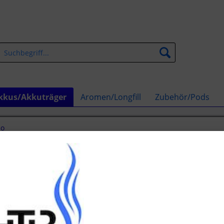
kkus/Akkuträger
Aromen/Longfill
Zubehör/Pods
so
träger
Dieser