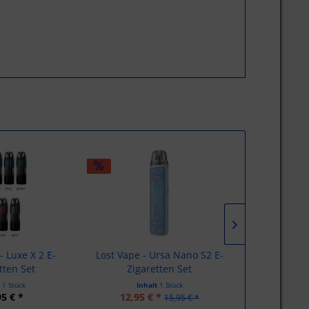
TIPP!
- Luxe X 2 E-
Lost Vape - Ursa Nano S2 E-
Elfbar - Elf
tten Set
Zigaretten Set
t
1 Stück
Inhalt
1 Stück
Inhalt
4 Milliliter
(
95 € *
12,95 € *
11
15,95 € *