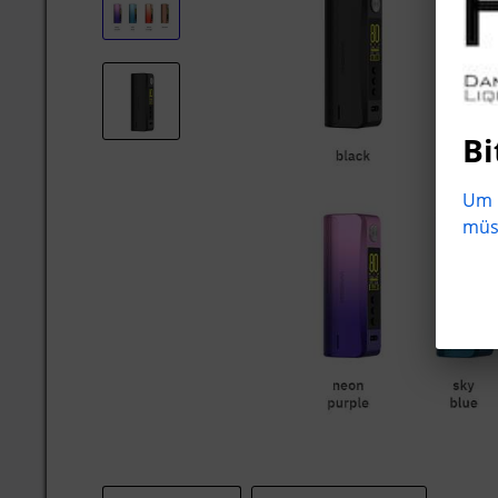
Bi
Um b
müss