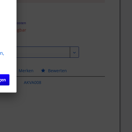
€ *
l. Versandkosten
cht verfügbar
n,
hen
Merken
Bewerten
gen
AKVA008