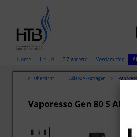
Home
Liquid
E-Zigarette
Verdampfer
A
Übersicht
Akkus/Akkuträger
Vapores
Vaporesso Gen 80 S Akku