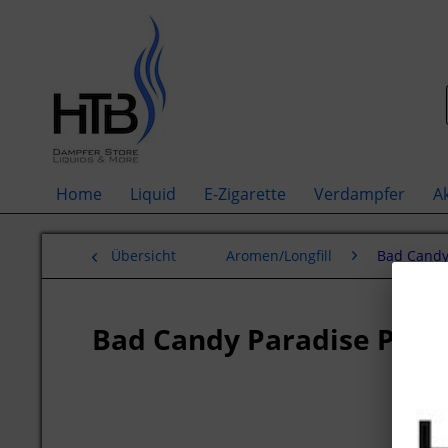
Home
Liquid
E-Zigarette
Verdampfer
A
Übersicht
Aromen/Longfill
Bad Cand
Bad Candy Paradise Pea