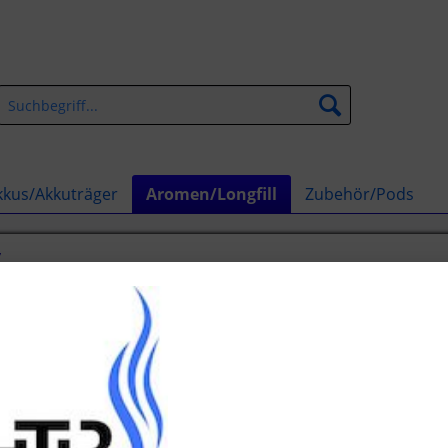
kkus/Akkuträger
Aromen/Longfill
Zubehör/Pods
y
ch Aroma
16,90 