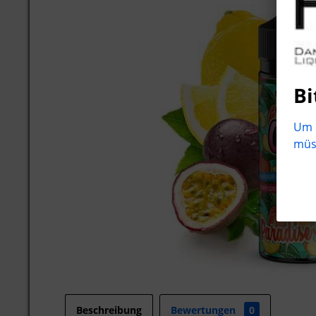
Bi
Um b
müss
Beschreibung
Bewertungen
0