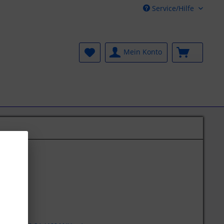
Service/Hilfe
Mein Konto
€ *