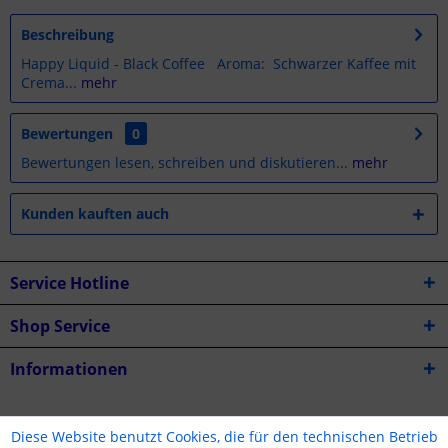
Beschreibung
Happy Liquid - Black Coffee Aroma: Schwarzer Kaffee mit
Crema...
mehr
Bewertungen
0
Bewertungen lesen, schreiben und diskutieren...
mehr
Kunden kauften auch
Service Hotline
Shop Service
Informationen
* Alle Preise inkl. gesetzl. Mehrwertsteuer zzgl.
Versandkosten
Diese Website benutzt Cookies, die für den technischen Betrieb