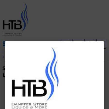
Menü
Übersicht
SC Red Line
SC - Red Line - Double Apple Nikotinsalz
Liquid 10ml