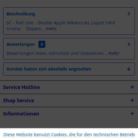
Beschreibung
SC - Red Line - Double Apple Nikotinsalz Liquid 10ml
Aroma: Doppel...
mehr
Bewertungen
0
Bewertungen lesen, schreiben und diskutieren...
mehr
Kunden haben sich ebenfalls angesehen
Service Hotline
Shop Service
Informationen
* Alle Preise inkl. gesetzl. Mehrwertsteuer zzgl.
Versandkosten
Diese Website benutzt Cookies, die für den technischen Betrieb